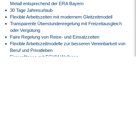
Metall
entsprechend der ERA Bayern
30 Tage Jahresurlaub
Flexible Arbeitszeiten mit modernem Gleitzeitmodell
Transparente Überstundenregelung mit Freizeitausgleich
oder Vergütung
Faire Regelung von Reise- und Einsatzzeiten
Flexible Arbeitszeitmodelle zur besseren Vereinbarkeit von
Beruf und Privatleben
Firmenfitness mit
EGYM Wellpass
Persönliche Betreuung während des gesamten
Bewerbungsprozesses
Spannende Tätigkeit in einem innovativen High-Tech-
Umfeld der Luft- und Raumfahrtindustrie
Überdurchschnittlich hohe Übernahmequote – rund 95 %
unserer Mitarbeiter werden langfristig vom Kunden
übernommen
Über uns
Seit mehr als 30 Jahren bringen wir qualifizierte Fachkräfte mit
führenden Industrie- und High-Tech-Unternehmen zusammen.