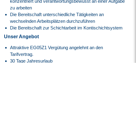
konzentriert und verantwortungsbewusst an einer Aufgabe
zu arbeiten
Die Bereitschaft unterschiedliche Tätigkeiten an
wechselnden Arbeitsplätzen durchzuführen
Die Bereitschaft zur Schichtarbeit im Kontischichtsystem
Unser Angebot
Attraktive EG05Z1 Vergütung angelehnt an den
Tarifvertrag.
30 Tage Jahresurlaub
Flexible Arbeitszeiten mit modernem Gleitzeitmodell
Transparente Überstundenregelung mit Freizeitausgleich
oder Vergütung
Faire Regelung von Reise- und Einsatzzeiten
Flexible Arbeitszeitmodelle zur besseren Vereinbarkeit von
Beruf und Privatleben
Firmenfitness mit
EGYM Wellpass
Persönliche Betreuung während des gesamten
Bewerbungsprozesses
Spannende Tätigkeit in einem innovativen High-Tech-
Umfeld der Luft- und Raumfahrtindustrie