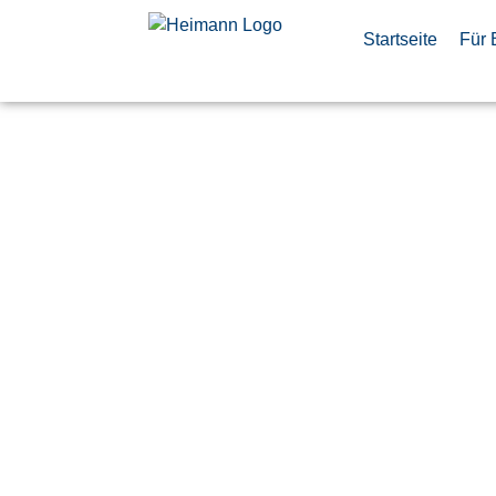
Startseite
Für 
Lead Expert
Architectu
Veröffentlicht:
11. Juni 2026
Fürstenfeldbruck
Hensoldt