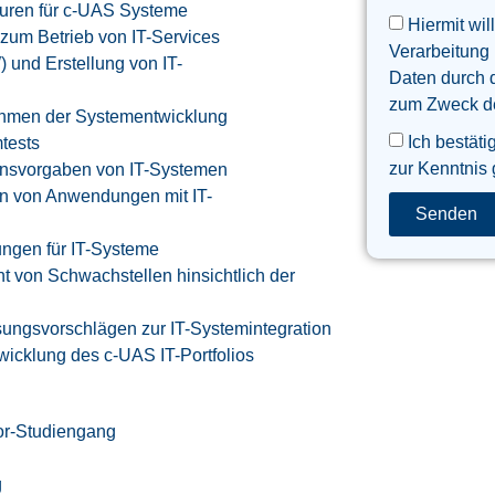
kturen für c-UAS Systeme
Hiermit wil
zum Betrieb von IT-Services
Verarbeitung
) und Erstellung von IT-
Daten durch 
zum Zweck der
ahmen der Systementwicklung
Ich bestäti
tests
zur Kenntnis
onsvorgaben von IT-Systemen
n von Anwendungen mit IT-
Senden
ngen für IT-Systeme
t von Schwachstellen hinsichtlich der
sungsvorschlägen zur IT-Systemintegration
icklung des c-UAS IT-Portfolios
lor-Studiengang
g