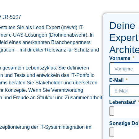
 / JR-5107
Deine
alten Sie als Lead Expert (m/w/d) IT-
Expert
erner c-UAS‑Lösungen (Drohnenabwehr). In
feld eines anerkannten Branchenpartners
Archit
ration – mit direkter Relevanz für Schutz und
Vorname
den gesamten Lebenszyklus: Sie definieren
ion und Tests und entwickeln das IT‑Portfolio
E-Mail
eams beraten Sie Stakeholder und übersetzen
are Konzepte. Wenn Sie Verantwortung
n und Freude an Struktur und Zusammenarbeit
Lebenslauf
Sonstige D
nzeptionierung der IT-Systemintegration im