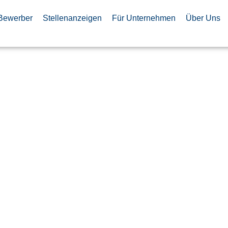
Bewerber
Stellenanzeigen
Für Unternehmen
Über Uns
 (m/w/d) IT-
re c-UAS