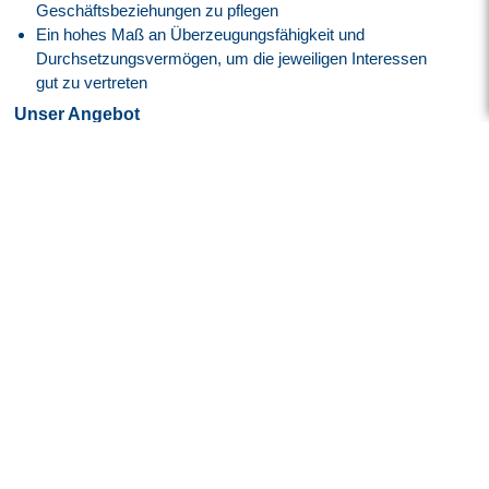
Geschäftsbeziehungen zu pflegen
Ein hohes Maß an Überzeugungsfähigkeit und
Durchsetzungsvermögen, um die jeweiligen Interessen
gut zu vertreten
Unser Angebot
Attraktive EG10H Vergütung angelehnt an den Tarifvertrag.
30 Tage Jahresurlaub
Flexible Arbeitszeiten mit modernem Gleitzeitmodell
Transparente Überstundenregelung mit Freizeitausgleich
oder Vergütung
Faire Regelung von Reise- und Einsatzzeiten
Flexible Arbeitszeitmodelle zur besseren Vereinbarkeit von
Beruf und Privatleben
Firmenfitness mit
EGYM Wellpass
Persönliche Betreuung während des gesamten
Bewerbungsprozesses
Spannende Tätigkeit in einem innovativen High-Tech-
Umfeld der Luft- und Raumfahrtindustrie
Überdurchschnittlich hohe Übernahmequote – rund 95 %