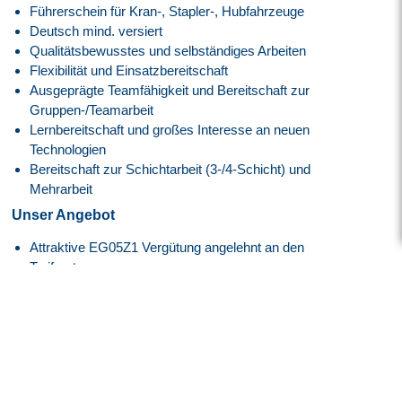
Führerschein für Kran-, Stapler-, Hubfahrzeuge
Deutsch mind. versiert
Qualitätsbewusstes und selbständiges Arbeiten
Flexibilität und Einsatzbereitschaft
Ausgeprägte Teamfähigkeit und Bereitschaft zur
Gruppen-/Teamarbeit
Lernbereitschaft und großes Interesse an neuen
Technologien
Bereitschaft zur Schichtarbeit (3-/4-Schicht) und
Mehrarbeit
Unser Angebot
Attraktive EG05Z1 Vergütung angelehnt an den
Tarifvertrag.
30 Tage Jahresurlaub
Flexible Arbeitszeiten mit modernem Gleitzeitmodell
Transparente Überstundenregelung mit Freizeitausgleich
oder Vergütung
Faire Regelung von Reise- und Einsatzzeiten
Flexible Arbeitszeitmodelle zur besseren Vereinbarkeit von