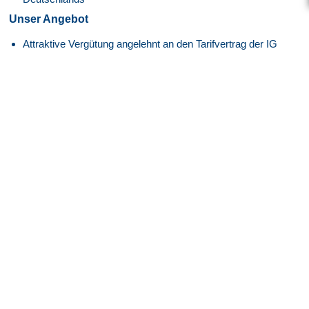
Unser Angebot
Attraktive Vergütung angelehnt an den
Tarifvertrag der IG
Metall
entsprechend der EG 13, ERA BW
30 Tage Jahresurlaub
Flexible Arbeitszeiten mit modernem Gleitzeitmodell
Transparente Überstundenregelung mit Freizeitausgleich
oder Vergütung
Faire Regelung von Reise- und Einsatzzeiten
Flexible Arbeitszeitmodelle zur besseren Vereinbarkeit von
Beruf und Privatleben
Firmenfitness mit
EGYM Wellpass
Persönliche Betreuung während des gesamten
Bewerbungsprozesses
Spannende Tätigkeit in einem innovativen High-Tech-
Umfeld der Luft- und Raumfahrtindustrie
Überdurchschnittlich hohe Übernahmequote – rund 95 %
unserer Mitarbeiter werden langfristig vom Kunden
übernommen
Über uns