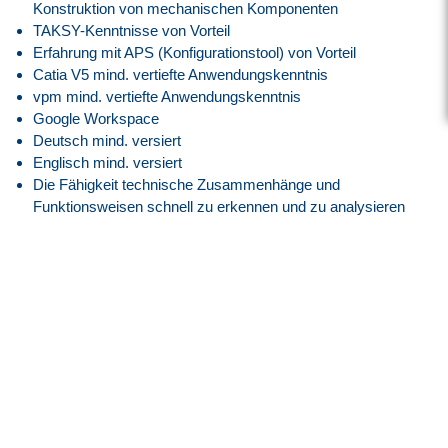
Konstruktion von mechanischen Komponenten
TAKSY-Kenntnisse von Vorteil
Erfahrung mit APS (Konfigurationstool) von Vorteil
Catia V5 mind. vertiefte Anwendungskenntnis
vpm mind. vertiefte Anwendungskenntnis
Google Workspace
Deutsch mind. versiert
Englisch mind. versiert
Die Fähigkeit technische Zusammenhänge und
Funktionsweisen schnell zu erkennen und zu analysieren
Selbstständiges, strukturiertes und ergebnisorientiertes
Arbeiten, um Ziele termingerecht zu erreichen und
Arbeitsabläufe effizient zu koordinieren
Hands-on, innovativ, interessiert an Verbesserung in
Produkten und Prozessen
Ausgeprägte kommunikative Fähigkeiten, um mit
Ansprechpartnern aller Ebenen zusammenzuarbeiten
Unser Angebot
Attraktive EG09Z1 Vergütung angelehnt an den
Tarifvertrag.