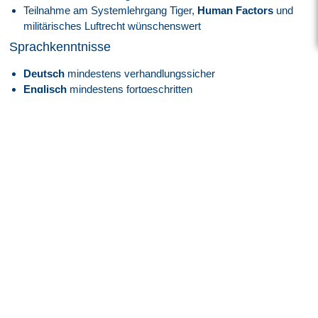
Teilnahme am Systemlehrgang Tiger,
Human Factors
und
militärisches Luftrecht wünschenswert
Sprachkenntnisse
Deutsch
mindestens verhandlungssicher
Englisch
mindestens fortgeschritten
Persönliche Stärken
Sie überzeugen durch ausgeprägte
Teamfähigkeit
und
Kommunikationsstärke
Gewissenhafte und strukturierte Arbeitsweise
Starkes Qualitätsbewusstsein in allen Arbeitsprozessen
Darauf können Sie sich freuen
Attraktive EG5 A, Bayern bzw E4 bzw GVP Vergütung
angelehnt an den Tarifvertrag je nach Qualifikation und
Eignung
Zukunft mit Perspektive:
Spannende und innovative
Projekte im
High-Tech-Umfeld
der
Luft- und
Raumfahrtindustrie
.