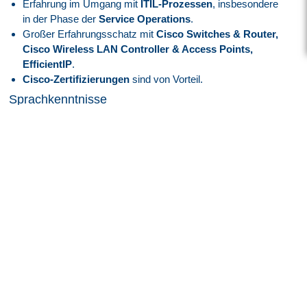
Erfahrung im Umgang mit
ITIL-Prozessen
, insbesondere
in der Phase der
Service Operations
.
Großer Erfahrungsschatz mit
Cisco Switches & Router,
Cisco Wireless LAN Controller & Access Points,
EfficientIP
.
Cisco-Zertifizierungen
sind von Vorteil.
Sprachkenntnisse
Deutsch mindestens
verhandlungssicher
.
Englisch mindestens
verhandlungssicher
.
Persönliche Stärken
Ausgeprägte
analytische Denkweise
.
Hohe
Durchsetzungsfähigkeit
.
Stark in
Eigeninitiative, Teamfähigkeit und Flexibilität
.
Darauf können Sie sich freuen
Attraktive EG 11 bzw ERA Bayern Vergütung
angelehnt
an den Tarifvertrag je nach Qualifikation und Eignung
Zukunft mit Perspektive:
Spannende und innovative