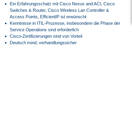
Ein Erfahrungsschatz mit Cisco Nexus and ACI, Cisco
Switches & Router, Cisco Wireless Lan Controller &
Access Points, EfficientIP ist erwünscht
Kenntnisse in ITIL-Prozesse, insbesondere die Phase der
Service Operations sind erforderlich
Cisco-Zertifizierungen sind von Vorteil
Deutsch mind. verhandlungssicher
Englisch mind. verhandlungssicher
Analytische Denkweise
Durchsetzungsfähigkeit
Hohes Maß an Eigeninitiative, Teamfähigkeit und
Flexibilität
Unser Angebot
Attraktive Vergütung angelehnt an den
Tarifvertrag der IG
Metall
entsprechend der EG 14, ERA BW
30 Tage Jahresurlaub
Flexible Arbeitszeiten mit modernem Gleitzeitmodell
Transparente Überstundenregelung mit Freizeitausgleich
oder Vergütung