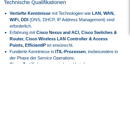
Technische Qualifikationen
Vertiefte Kenntnisse
mit Technologien wie
LAN, WAN,
WiFi, DDI
(DNS, DHCP, IP Address Management) sind
erforderlich.
Erfahrung mit
Cisco Nexus and ACI, Cisco Switches &
Router, Cisco Wireless LAN Controller & Access
Points, EfficientIP
ist erwünscht.
Fundierte Kenntnisse in
ITIL-Prozessen
, insbesondere in
der Phase der Service Operations.
Cisco-Zertifizierungen
sind von Vorteil.
Sprachkenntnisse
Deutsch mindestens verhandlungssicher.
Englisch mindestens verhandlungssicher.
Persönliche Stärken
Analytische Denkweise und Durchsetzungsfähigkeit.
Hohes Maß an Eigeninitiative, Teamfähigkeit und
Flexibilität.