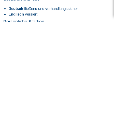
Deutsch
fließend und verhandlungssicher.
Englisch
versiert.
Persönliche Stärken
Fähigkeit, technische Zusammenhänge und
Funktionsweisen schnell zu erkennen und zu analysieren.
Selbstständiges, strukturiertes und ergebnisorientiertes
Arbeiten zur termingerechten Zielerreichung.
Ausgeprägte kommunikative Fähigkeiten zur
Zusammenarbeit mit Ansprechpartnern aller Ebenen.
Bereitschaft zur gelegentlichen Schichtarbeit bei Bedarf.
Darauf können Sie sich freuen
Zukunft mit Perspektive:
Spannende und innovative
Projekte im
High-Tech-Umfeld
der
Luft- und
Raumfahrtindustrie
.
Sicherheit, die bleibt:
Überdurchschnittlich hohe
Übernahmequote
– rund
95 %
unserer Mitarbeiter
werden langfristig von unseren Kunden in eine