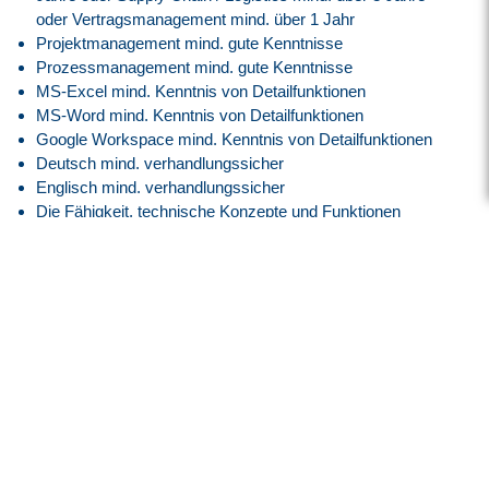
oder Vertragsmanagement mind. über 1 Jahr
Projektmanagement mind. gute Kenntnisse
Prozessmanagement mind. gute Kenntnisse
MS-Excel mind. Kenntnis von Detailfunktionen
MS-Word mind. Kenntnis von Detailfunktionen
Google Workspace mind. Kenntnis von Detailfunktionen
Deutsch mind. verhandlungssicher
Englisch mind. verhandlungssicher
Die Fähigkeit, technische Konzepte und Funktionen
schnell zu verstehen und zu analysieren
Unabhängiger, strukturierter und zielorientierter Arbeitsstil
zur Erreichung von Zielen und zur effizienten Koordination
von Arbeitsabläufen
Starke Kommunikationsfähigkeiten zur effektiven
Zusammenarbeit mit Stakeholdern auf allen Ebenen
Reisebereitschaft (2x im Jahr, innerhalb von Europa)
Unser Angebot
Attraktive EG11H Vergütung angelehnt an den Tarifvertrag.
30 Tage Jahresurlaub