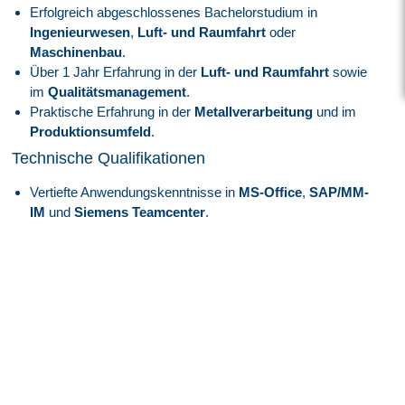
Erfolgreich abgeschlossenes Bachelorstudium in
Ingenieurwesen
,
Luft- und Raumfahrt
oder
Maschinenbau
.
Über 1 Jahr Erfahrung in der
Luft- und Raumfahrt
sowie
im
Qualitätsmanagement
.
Praktische Erfahrung in der
Metallverarbeitung
und im
Produktionsumfeld
.
Technische Qualifikationen
Vertiefte Anwendungskenntnisse in
MS-Office
,
SAP/MM-
IM
und
Siemens Teamcenter
.
Sprachkenntnisse
Deutsch verhandlungssicher.
Englisch versiert.
Französisch wünschenswert.
Persönliche Stärken
Hervorragende
Kommunikationsfähigkeiten
, um den
Informationsfluss sicherzustellen.