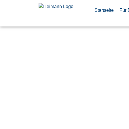
Startseite
Für 
Production
(w/m/d)
Veröffentlicht:
5. Juni 2026
Taufkirchen
Ariane