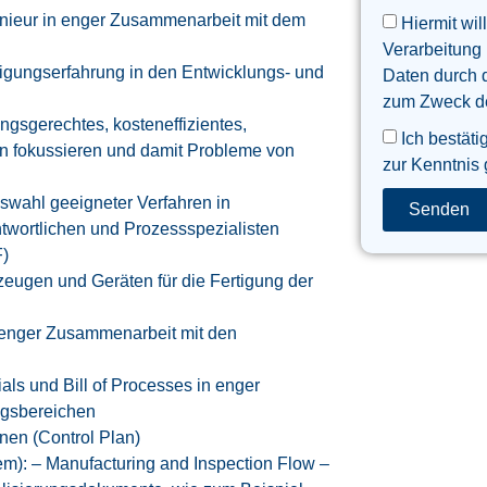
enieur in enger Zusammenarbeit mit dem
Hiermit wil
Verarbeitung
tigungserfahrung in den Entwicklungs- und
Daten durch 
zum Zweck der
ngsgerechtes, kosteneffizientes,
Ich bestäti
gn fokussieren und damit Probleme von
zur Kenntnis
swahl geeigneter Verfahren in
Senden
twortlichen und Prozessspezialisten
F)
zeugen und Geräten für die Fertigung der
n enger Zusammenarbeit mit den
ials und Bill of Processes in enger
ngsbereichen
änen (Control Plan)
em): – Manufacturing and Inspection Flow –