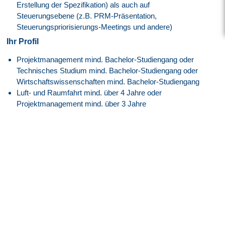
Erstellung der Spezifikation) als auch auf
Steuerungsebene (z.B. PRM-Präsentation,
Steuerungspriorisierungs-Meetings und andere)
Ihr Profil
Projektmanagement mind. Bachelor-Studiengang oder
Technisches Studium mind. Bachelor-Studiengang oder
Wirtschaftswissenschaften mind. Bachelor-Studiengang
Luft- und Raumfahrt mind. über 4 Jahre oder
Projektmanagement mind. über 3 Jahre
Google Workspace
Deutsch mind. versiert
Englisch mind. verhandlungssicher
Fähigkeit, effektiv in einem vielfältigen, internationalen
Team zu arbeiten
Hervorragende Problemlösungsfähigkeiten und eine
proaktive Herangehensweise
Fähigkeit, Stakeholder auf allen Ebenen zu beeinflussen
und einzubeziehen
Unser Angebot