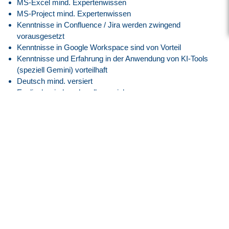
MS-Excel mind. Expertenwissen
MS-Project mind. Expertenwissen
Kenntnisse in Confluence / Jira werden zwingend
vorausgesetzt
Kenntnisse in Google Workspace sind von Vorteil
Kenntnisse und Erfahrung in der Anwendung von KI-Tools
(speziell Gemini) vorteilhaft
Deutsch mind. versiert
Englisch mind. verhandlungssicher
Ausgeprägtes analytisches und
system-/fachübergreifendes Denkvermögen
Sehr hohes Maß an Selbständigkeit,
Kommunikationsfähigkeit, Engagement, Flexibilität und
Belastbarkeit
Unser Angebot
Attraktive Vergütung angelehnt an den
Tarifvertrag der IG
Metall
entsprechend der EG 12, ERA Bayern
30 Tage Jahresurlaub
Flexible Arbeitszeiten mit modernem Gleitzeitmodell
Transparente Überstundenregelung mit Freizeitausgleich