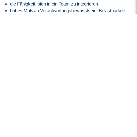
die Fähigkeit, sich in ein Team zu integrieren
hohes Maß an Verantwortungsbewusstsein, Belastbarkeit
und Organisationstalent
Unser Angebot
Vergütung nach GVP-Tarifvertrag (ehemals BAP) auf
Basis der E7, GVP
30 Tage Jahresurlaub
Flexible Arbeitszeiten mit modernem Gleitzeitmodell
Transparente Überstundenregelung mit Freizeitausgleich
oder Vergütung
Faire Regelung von Reise- und Einsatzzeiten
Flexible Arbeitszeitmodelle zur besseren Vereinbarkeit von
Beruf und Privatleben
Firmenfitness mit
EGYM Wellpass
Persönliche Betreuung während des gesamten
Bewerbungsprozesses
Spannende Tätigkeit in einem innovativen High-Tech-
Umfeld der Luft- und Raumfahrtindustrie
Überdurchschnittlich hohe Übernahmequote – rund 95 %