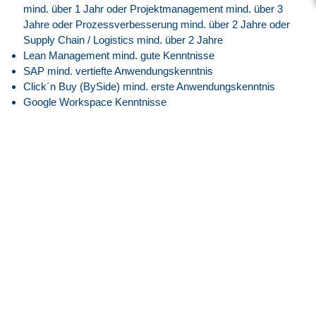
mind. über 1 Jahr oder Projektmanagement mind. über 3
Jahre oder Prozessverbesserung mind. über 2 Jahre oder
Supply Chain / Logistics mind. über 2 Jahre
Lean Management mind. gute Kenntnisse
SAP mind. vertiefte Anwendungskenntnis
Click´n Buy (BySide) mind. erste Anwendungskenntnis
Google Workspace Kenntnisse
Deutsch mind. verhandlungssicher
Englisch mind. versiert
Ausgeprägte Kommunikations-, Verhandlungs- und
Problemlösungsfähigkeiten.
Strukturierte und ergebnisorientierte Arbeitsweise
Unser Angebot
Attraktive EG09Z1 Vergütung angelehnt an den
Tarifvertrag.
30 Tage Jahresurlaub
Flexible Arbeitszeiten mit modernem Gleitzeitmodell
Transparente Überstundenregelung mit Freizeitausgleich
oder Vergütung