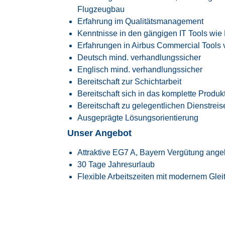
Flugzeugbau
Erfahrung im Qualitätsmanagement
Kenntnisse in den gängigen IT Tools wie M
Erfahrungen in Airbus Commercial Tools v
Deutsch mind. verhandlungssicher
Englisch mind. verhandlungssicher
Bereitschaft zur Schichtarbeit
Bereitschaft sich in das komplette Produkt
Bereitschaft zu gelegentlichen Dienstre
Ausgeprägte Lösungsorientierung
Unser Angebot
Attraktive EG7 A, Bayern Vergütung angel
30 Tage Jahresurlaub
Flexible Arbeitszeiten mit modernem Glei
Transparente Überstundenregelung mit Fr
Faire Regelung von Reise- und Einsatzze
Flexible Arbeitszeitmodelle zur besseren
Firmenfitness mit
EGYM Wellpass