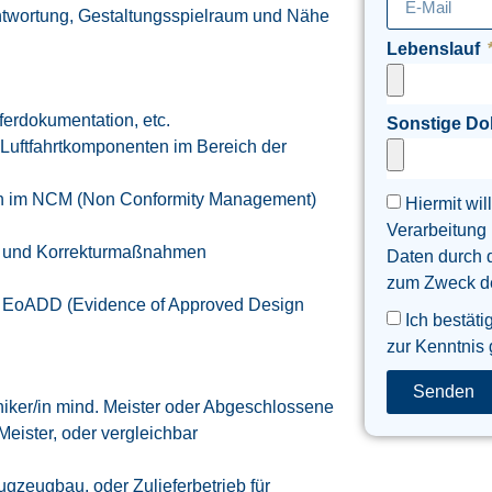
rantwortung, Gestaltungsspielraum und Nähe
Lebenslauf
ferdokumentation, etc.
Sonstige D
Luftfahrtkomponenten im Bereich der
n im NCM (Non Conformity Management)
Hiermit wil
Verarbeitung
v- und Korrekturmaßnahmen
Daten durch 
zum Zweck der
s EoADD (Evidence of Approved Design
Ich bestäti
zur Kenntnis
Senden
oniker/in mind. Meister oder Abgeschlossene
eister, oder vergleichbar
ugzeugbau, oder Zulieferbetrieb für