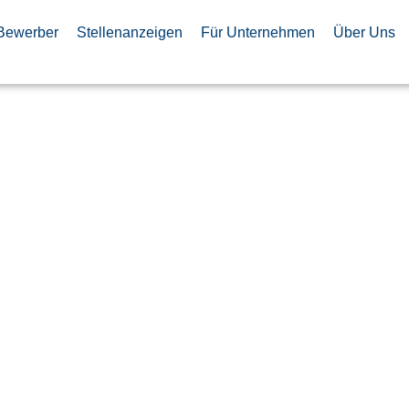
Bewerber
Stellenanzeigen
Für Unternehmen
Über Uns
e Side (QLS)
 der Airbus
age (m/w/d)