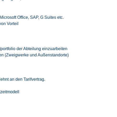
icrosoft Office, SAP, G Suites etc.
on Vorteil
portfolio der Abteilung einzuarbeiten
isen (Zweigwerke und Außenstandorte)
ehnt an den Tarifvertrag.
tzeitmodell
eizeitausgleich oder Vergütung
iten
 Vereinbarkeit von Beruf und Privatleben