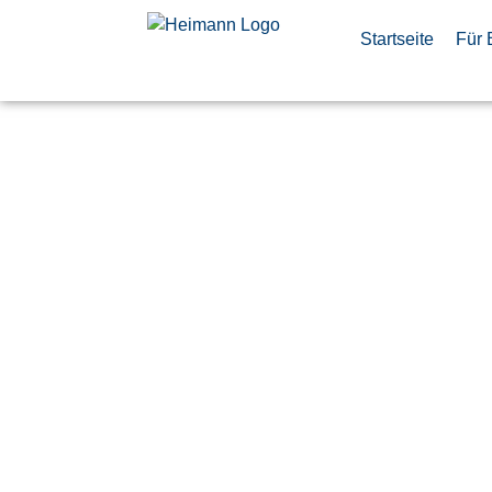
Startseite
Für 
Quality Lin
im Bereich
Türen Mont
Veröffentlicht:
27. Mai 2026
Donauwörth