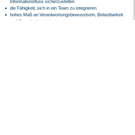
Informationsfluss sicherzustellen
die Fähigkeit, sich in ein Team zu integrieren
hohes Maß an Verantwortungsbewusstsein, Belastbarkeit
und Organisationstalent
Unser Angebot
Vergütung nach GVP-Tarifvertrag (ehemals BAP) auf
Basis der E8, GVP am Anfang
Attraktive Vergütung angelehnt an den
Tarifvertrag der IG
Metall
entsprechend der EG 15, ERA BW
30 Tage Jahresurlaub
Flexible Arbeitszeiten mit modernem Gleitzeitmodell
Transparente Überstundenregelung mit Freizeitausgleich
oder Vergütung
Faire Regelung von Reise- und Einsatzzeiten
Flexible Arbeitszeitmodelle zur besseren Vereinbarkeit von
Beruf und Privatleben
Firmenfitness mit
EGYM Wellpass
Persönliche Betreuung während des gesamten
Bewerbungsprozesses
Spannende Tätigkeit in einem innovativen High-Tech-