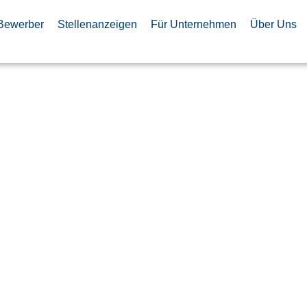
Bewerber
Stellenanzeigen
Für Unternehmen
Über Uns
nager
odukte und