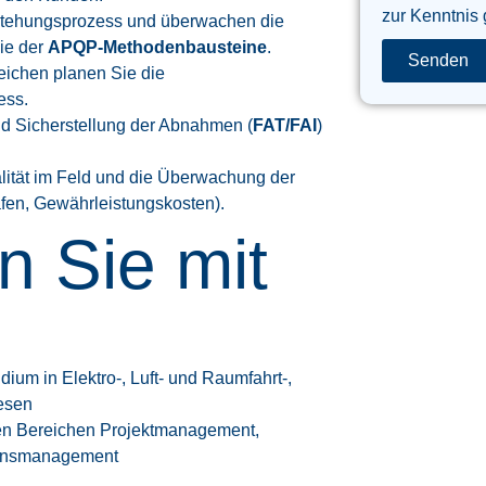
zur Kenntnis
ntstehungsprozess und überwachen die
ie der
APQP-Methodenbausteine
.
Senden
eichen planen Sie die
ess.
und Sicherstellung der Abnahmen (
FAT/FAI
)
alität im Feld und die Überwachung der
afen, Gewährleistungskosten).
n Sie mit
ium in Elektro-, Luft- und Raumfahrt-,
wesen
den Bereichen Projektmanagement,
tionsmanagement