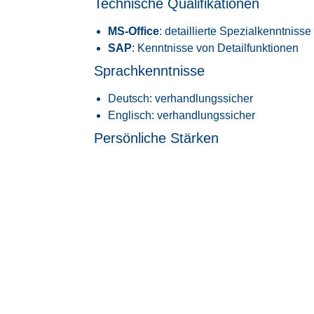
Technische Qualifikationen
MS-Office
: detaillierte Spezialkenntnisse
SAP
: Kenntnisse von Detailfunktionen
Sprachkenntnisse
Deutsch: verhandlungssicher
Englisch: verhandlungssicher
Persönliche Stärken
Prozessorientierte und selbstständige Ar
Fähigkeit, sich in ein Team zu integrieren
Hohes Maß an Verantwortungsbewusstsein
Darauf kö
sich freue