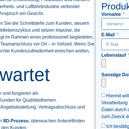
Produk
heits- und Luftfahrtindustrie verbindet
Anspruch ein Gesicht.
Vorname
n Sie die Schnittstelle zum Kunden, steuern
ktlebenszyklus und setzen Impulse, die
E-Mail
olgt im Rahmen eines professionell begleiteten,
 Teamanschluss vor Ort – in Vollzeit. Wenn Sie
chte Kundenzufriedenheit erreichen wollen,
Lebenslauf
wartet
Sonstige D
r und fungieren als
Hiermit wil
Kunden für Qualitätsthemen.
Verarbeitung
i Angebotsstellung, Vertragsabschluss und
Daten durch 
zum Zweck der
en
8D-Prozess
, überwachen Antwortfristen
Ich bestäti
n den Kunden.