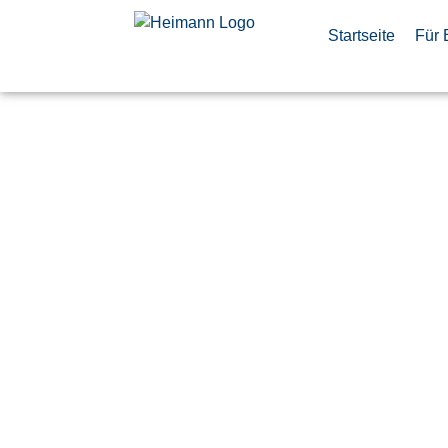
Startseite
Für 
Quality Ma
(m/w/d) Pr
Projekte
Veröffentlicht:
9. Juli 2026
Oberkochen