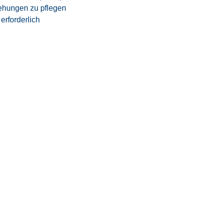
ehungen zu pflegen
erforderlich
 den Tarifvertrag.
tzeitmodell
eizeitausgleich oder Vergütung
iten
 Vereinbarkeit von Beruf und Privatleben
samten Bewerbungsprozesses
n High-Tech-Umfeld der Luft- und
te – rund 95 % unserer Mitarbeiter werden
erte Fachkräfte mit führenden Industrie- und