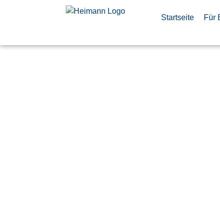
Startseite
Für 
SA FAL MAP
Manager (d
Veröffentlicht:
18. Mai 2026
Finkenwerder
Airbus