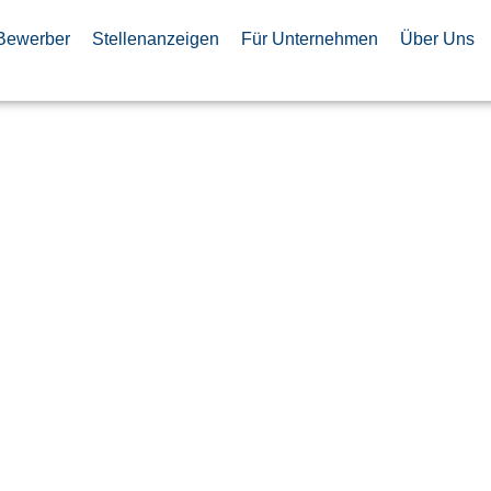
Bewerber
Stellenanzeigen
Für Unternehmen
Über Uns
 Aircraft
/f/m)