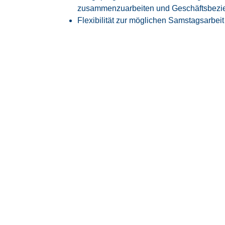
zusammenzuarbeiten und Geschäftsbezi
Flexibilität zur möglichen Samstagsarbeit 
Unser Angebot
Attraktive EG10Z1 Vergütung angelehnt an
30 Tage Jahresurlaub
Flexible Arbeitszeiten mit modernem Glei
Transparente Überstundenregelung mit Fr
Faire Regelung von Reise- und Einsatzze
Flexible Arbeitszeitmodelle zur besseren
Firmenfitness mit
EGYM Wellpass
Persönliche Betreuung während des ge
Spannende Tätigkeit in einem innovative
Raumfahrtindustrie
Überdurchschnittlich hohe Übernahmequo
langfristig vom Kunden übernommen
Über uns
Seit mehr als 30 Jahren bringen wir qualifizi