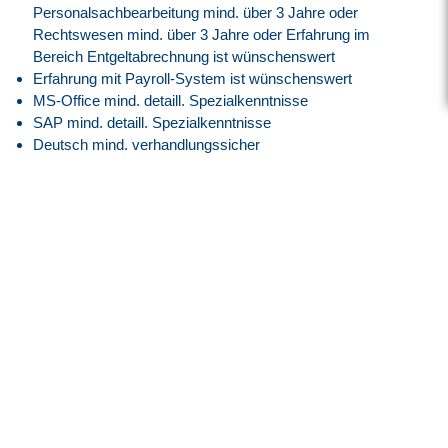
Personalsachbearbeitung mind. über 3 Jahre oder
Rechtswesen mind. über 3 Jahre oder Erfahrung im
Bereich Entgeltabrechnung ist wünschenswert
Erfahrung mit Payroll-System ist wünschenswert
MS-Office mind. detaill. Spezialkenntnisse
SAP mind. detaill. Spezialkenntnisse
Deutsch mind. verhandlungssicher
Englisch mind. verhandlungssicher
Teamfähigkeit
Lernbereitsschaft
Kommunikationsstärke
Unser Angebot
Attraktive Vergütung angelehnt an den
Tarifvertrag der IG
Metall
entsprechend der EG 8, ERA Bayern
30 Tage Jahresurlaub
Flexible Arbeitszeiten mit modernem Gleitzeitmodell
Transparente Überstundenregelung mit Freizeitausgleich
oder Vergütung
Faire Regelung von Reise- und Einsatzzeiten