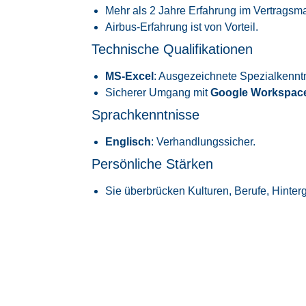
Mehr als 2 Jahre Erfahrung im Vertrags
Airbus-Erfahrung ist von Vorteil.
Technische Qualifikationen
MS-Excel
: Ausgezeichnete Spezialkennt
Sicherer Umgang mit
Google Workspac
Sprachkenntnisse
Englisch
: Verhandlungssicher.
Persönliche Stärken
Sie überbrücken Kulturen, Berufe, Hinte
weltweit.
Sie erkennen und analysieren Beziehung
Sie arbeiten unabhängig, strukturiert und 
und Arbeitsabläufe effizient zu koordinier
Sie überzeugen durch starke Kommunikat
Stakeholdern auf allen Ebenen.