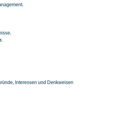
management.
nisse.
e
.
rgründe, Interessen und Denkweisen
en und funktionale Prozesse.
ergebnisorientiert, um Fristen einzuhalten
en.
ionsfähigkeiten in der Zusammenarbeit mit