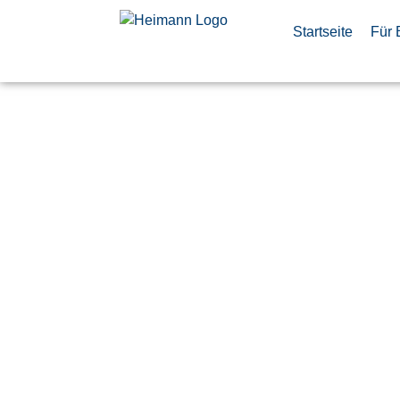
Startseite
Für 
Sales Cont
Manager
Veröffentlicht:
7. Juli 2026
Finkenwerder
Airbus