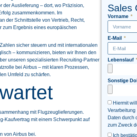
Sales 
 der Auslieferung – dort, wo Präzision,
r Erfolg zusammenkommen. Im
Vorname
an der Schnittstelle von Vertrieb, Recht,
ar zum Ergebnis eines europäischen
E-Mail
ahlen sicher steuern und mit internationalen
lisch – kommunizieren, bieten wir Ihnen den
Über unseren spezialisierten Recruiting-Partner
Lebenslauf
zrolle bei Airbus – mit klaren Prozessen,
len Umfeld zu schärfen.
Sonstige D
wartet
Hiermit wil
Verarbeitung
usammenhang mit Flugzeuglieferungen.
Daten durch 
g-Kaufvertrag mit einem Schwerpunkt auf
zum Zweck der
en von Airbus bei.
Ich bestäti