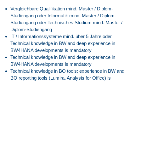
Vergleichbare Qualifikation mind. Master / Diplom-
Studiengang oder Informatik mind. Master / Diplom-
Studiengang oder Technisches Studium mind. Master /
Diplom-Studiengang
IT / Informationssysteme mind. über 5 Jahre oder
Technical knowledge in BW and deep experience in
BW4HANA developments is mandatory
Technical knowledge in BW and deep experience in
BW4HANA developments is mandatory
Technical knowledge in BO tools: experience in BW and
BO reporting tools (Lumira, Analysis for Office) is
mandatory
Other BI skills, like technical knowledge in UI5, Fiori, CDS,
ODATA is desirable
BO Administrative skills are required
Englisch mind. verhandlungssicher
Excellent communication skills as required to engage
customer on requirements and delivery
Able to work proactively with all the stakeholders upon
understanding the end to end project life cycle in a