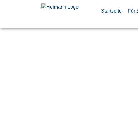
Startseite
Für 
Software D
Test Fram
Frontend S
(m/f/d)