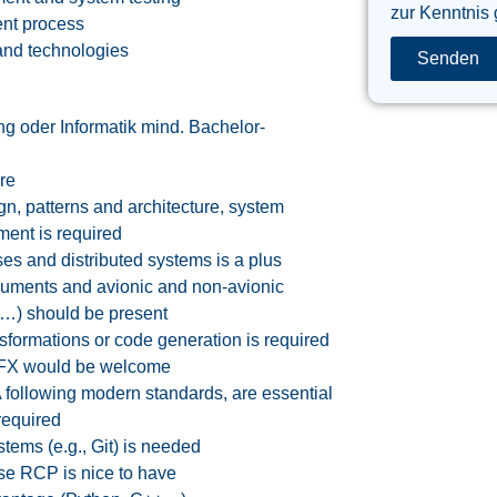
zur Kenntnis
ent process
and technologies
Senden
g oder Informatik mind. Bachelor-
hre
n, patterns and architecture, system
ent is required
es and distributed systems is a plus
cuments and avionic and non-avionic
…) should be present
sformations or code generation is required
vaFX would be welcome
following modern standards, are essential
required
tems (e.g., Git) is needed
se RCP is nice to have