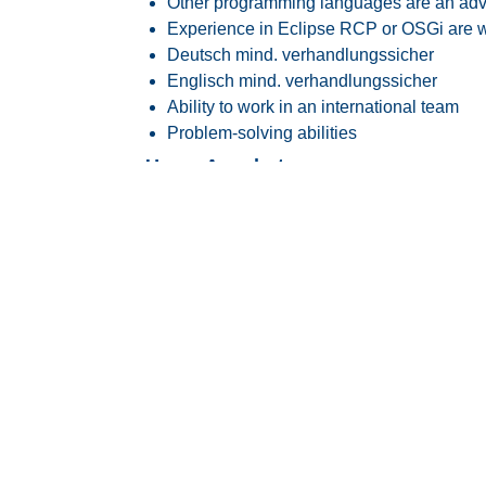
Other programming languages are an ad
Experience in Eclipse RCP or OSGi are
Deutsch mind. verhandlungssicher
Englisch mind. verhandlungssicher
Ability to work in an international team
Problem-solving abilities
Unser Angebot
Vergütung nach GVP-Tarifvertrag (ehema
Attraktive Vergütung angelehnt an den
Ta
9, ERA Bayern
30 Tage Jahresurlaub
Flexible Arbeitszeiten mit modernem Glei
Transparente Überstundenregelung mit Fr
Faire Regelung von Reise- und Einsatzze
Flexible Arbeitszeitmodelle zur besseren
Firmenfitness mit
EGYM Wellpass
Persönliche Betreuung während des ge
Spannende Tätigkeit in einem innovative