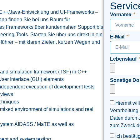
Servic
 C++/Java-Entwicklung und UI‑Frameworks –
Vorname
nn finden Sie bei uns Raum für
 des Frameworks über kundennahen Support bis
ering-Tools. Starten Sie über uns direkt in ein
E-Mail
führer – mit klaren Zielen, kurzen Wegen und
Lebenslauf
- and simulation framework (TSF) in C++
ser Interface (GUI) elements
Sonstige D
independent execution of development tests
reviews
echniques
Hiermit wil
 (mixed environment of simulations and real
Verarbeitung
Daten durch 
rt system AIDASS / MaTE as well as
zum Zweck der
Ich bestäti
ment and system testing