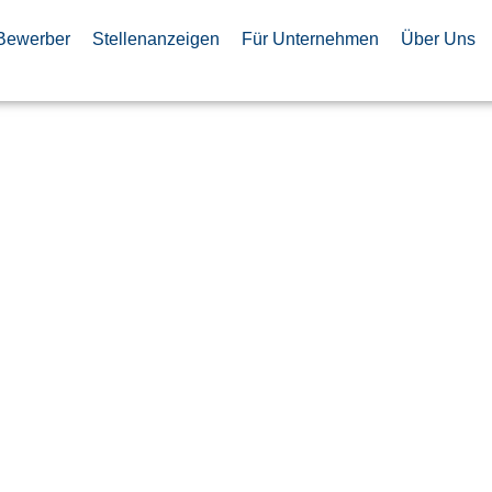
Bewerber
Stellenanzeigen
Für Unternehmen
Über Uns
eveloper for
eworks
ervices