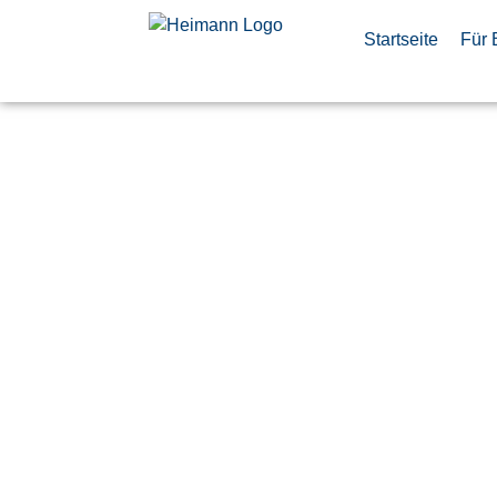
Startseite
Für 
Softwareen
(m/w/d)
Veröffentlicht:
6. Mai 2026
Taufkirchen
Hensoldt