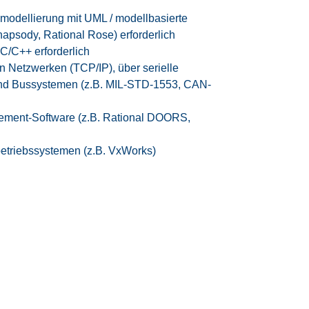
modellierung mit UML / modellbasierte
hapsody, Rational Rose) erforderlich
C/C++ erforderlich
n Netzwerken (TCP/IP), über serielle
und Bussystemen (z.B. MIL-STD-1553, CAN-
ement-Software (z.B. Rational DOORS,
betriebssystemen (z.B. VxWorks)
nformationsfluss sicherzustellen
eren
, Belastbarkeit und Organisationstalent
ls BAP) auf Basis der E8, GVP am Anfang
rifvertrag der IG Metall
entsprechend der EG