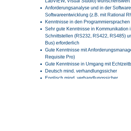
LabVIEW, Visual Studio) wünschenswert
Anforderungsanalyse und in der Software
Softwareentwicklung (z.B. mit Rational R
Kenntnisse in den Programmiersprachen 
Sehr gute Kenntnisse in Kommunikation i
Schnittstellen (RS232, RS422, RS485) 
Bus) erforderlich
Gute Kenntnisse mit Anforderungsmanag
Requisite Pro)
Gute Kenntnisse in Umgang mit Echtzeit
Deutsch mind. verhandlungssicher
Englisch mind. verhandlungssicher
gute Kommunikationsfähigkeiten, um den I
die Fähigkeit, sich in ein Team zu integri
hohes Maß an Verantwortungsbewusstsein
Unser Angebot
Vergütung nach GVP-Tarifvertrag (ehema
Attraktive Vergütung angelehnt an den
Ta