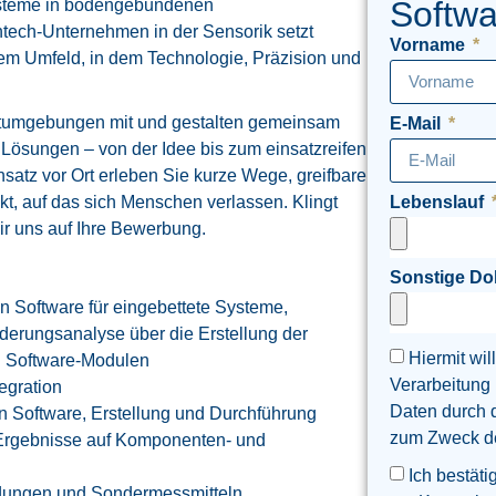
Softwa
Systeme in bodengebundenen
tech-Unternehmen in der Sensorik setzt
Vorname
m Umfeld, in dem Technologie, Präzision und
eitumgebungen mit und gestalten gemeinsam
E-Mail
Lösungen – von der Idee bis zum einsatzreifen
insatz vor Ort erleben Sie kurze Wege, greifbare
t, auf das sich Menschen verlassen. Klingt
Lebenslauf
ir uns auf Ihre Bewerbung.
Sonstige D
n Software für eingebettete Systeme,
derungsanalyse über die Erstellung der
Hiermit wil
n Software-Modulen
Verarbeitung
egration
Daten durch 
ten Software, Erstellung und Durchführung
zum Zweck der
 Ergebnisse auf Komponenten- und
Ich bestäti
dungen und Sondermessmitteln