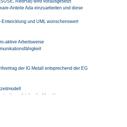
 (SUSE, RedHat) wird vorausgesetzt
tware-Anteile Ada einzuarbeiten und diese
are-Entwicklung und UML wünschenswert
ro-aktive Arbeitsweise
munikationsfähigkeit
rifvertrag der IG Metall
entsprechend der EG
tzeitmodell
eizeitausgleich oder Vergütung
iten
 Vereinbarkeit von Beruf und Privatleben
samten Bewerbungsprozesses