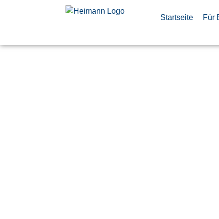
Startseite
Für 
Softwarein
Counter Op
(d/m/w)
Veröffentlicht:
26. Mai 2026
Ulm