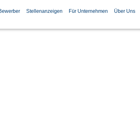
Bewerber
Stellenanzeigen
Für Unternehmen
Über Uns
genieur
erations