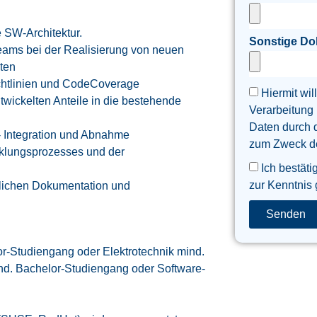
 SW-Architektur.
Sonstige D
eams bei der Realisierung von neuen
ten
ichtlinien und CodeCoverage
Hiermit wil
twickelten Anteile in die bestehende
Verarbeitung
Daten durch 
- Integration und Abnahme
zum Zweck der
cklungsprozesses und der
Ich bestäti
zur Kenntnis
erlichen Dokumentation und
Senden
or-Studiengang oder Elektrotechnik mind.
nd. Bachelor-Studiengang oder Software-