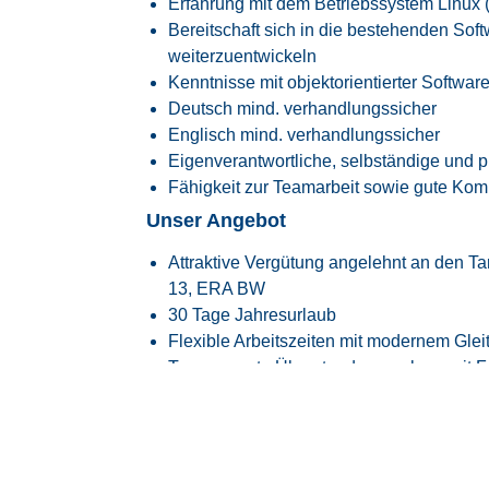
Erfahrung mit dem Betriebssystem Linux
Bereitschaft sich in die bestehenden Sof
weiterzuentwickeln
Kenntnisse mit objektorientierter Softw
Deutsch mind. verhandlungssicher
Englisch mind. verhandlungssicher
Eigenverantwortliche, selbständige und p
Fähigkeit zur Teamarbeit sowie gute Kom
Unser Angebot
Attraktive Vergütung angelehnt an den
Ta
13, ERA BW
30 Tage Jahresurlaub
Flexible Arbeitszeiten mit modernem Glei
Transparente Überstundenregelung mit Fr
Faire Regelung von Reise- und Einsatzze
Flexible Arbeitszeitmodelle zur besseren
Firmenfitness mit
EGYM Wellpass
Persönliche Betreuung während des ge