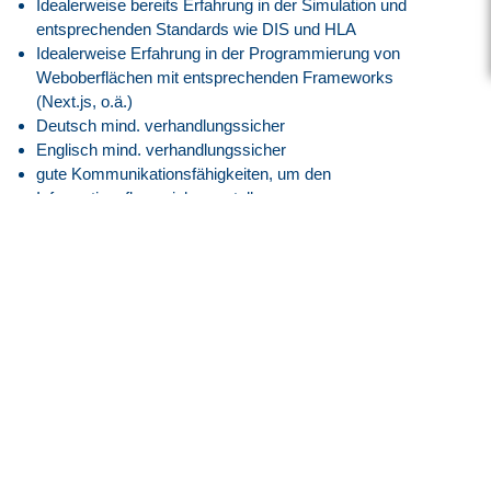
Idealerweise bereits Erfahrung in der Simulation und
entsprechenden Standards wie DIS und HLA
Idealerweise Erfahrung in der Programmierung von
Weboberflächen mit entsprechenden Frameworks
(Next.js, o.ä.)
Deutsch mind. verhandlungssicher
Englisch mind. verhandlungssicher
gute Kommunikationsfähigkeiten, um den
Informationsfluss sicherzustellen
die Fähigkeit, sich in ein Team zu integrieren
hohes Maß an Verantwortungsbewusstsein, Belastbarkeit
und Organisationstalent
Unser Angebot
Vergütung nach GVP-Tarifvertrag (ehemals BAP) auf
Basis der E8, GVP am Anfang
Attraktive Vergütung angelehnt an den
Tarifvertrag der IG
Metall
entsprechend der EG 15, ERA BW
30 Tage Jahresurlaub
Flexible Arbeitszeiten mit modernem Gleitzeitmodell
Transparente Überstundenregelung mit Freizeitausgleich