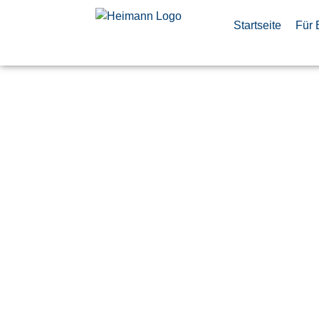
Startseite
Für 
SPS-Progra
Automation
(d/m/w)
Veröffentlicht:
11. Mai 2026
Stade