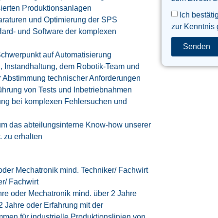
sierten Produktionsanlagen
Ich bestäti
araturen und Optimierung der SPS
zur Kenntnis
Hard- und Software der komplexen
Senden
t Schwerpunkt auf Automatisierung
, Instandhaltung, dem Robotik-Team und
r Abstimmung technischer Anforderungen
ührung von Tests und Inbetriebnahmen
tung bei komplexen Fehlersuchen und
um das abteilungsinterne Know-how unserer
 zu erhalten
 oder Mechatronik mind. Techniker/ Fachwirt
r/ Fachwirt
ahre oder Mechatronik mind. über 2 Jahre
2 Jahre oder Erfahrung mit der
en für industrielle Produktionslinien von