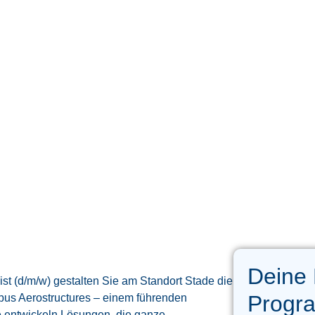
Deine
t (d/m/w) gestalten Sie am Standort Stade die
Progra
irbus Aerostructures – einem führenden
ie entwickeln Lösungen, die ganze