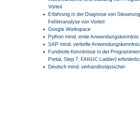
Vorteil
Erfahrung in der Diagnose von Steuerun
Fehleranalyse von Vorteil
Google Workspace
Python mind. erste Anwendungskenntnis
SAP mind. vertiefte Anwendungskenntnis
Fundierte Kenntnisse in der Programmie
Portal, Step 7, FANUC Ladder) erforderli
Deutsch mind. verhandlungssicher
Englisch mind. verhandlungssicher
Ausgeprägtes analytisches Denkvermög
Teamfähigkeit, Kommunikationsstärke und
Unser Angebot
Attraktive EG10H Vergütung angelehnt an 
30 Tage Jahresurlaub
Flexible Arbeitszeiten mit modernem Glei
Transparente Überstundenregelung mit Fr