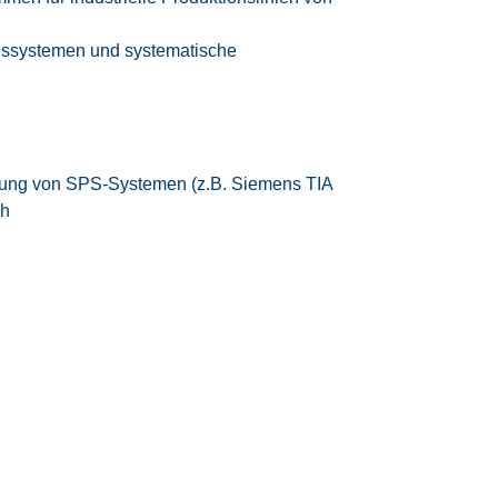
gssystemen und systematische
rung von SPS-Systemen (z.B. Siemens TIA
ch
en und Problemlösungskompetenz
 eigenverantwortliche Arbeitsweise
den Tarifvertrag.
tzeitmodell
eizeitausgleich oder Vergütung