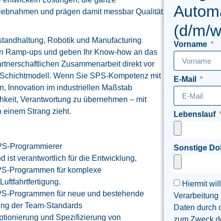
Automa
triebnahmen und prägen damit messbar Qualität
(d/m/w
nstandhaltung, Robotik und Manufacturing
Vorname
zen Ramp-ups und geben Ihr Know-how an das
rtnerschaftlichen Zusammenarbeit direkt vor
n Schichtmodell. Wenn Sie SPS-Kompetenz mit
E-Mail
, Innovation im industriellen Maßstab
chkeit, Verantwortung zu übernehmen – mit
 einem Strang zieht.
Lebenslauf
 SPS-Programmierer
Sonstige D
ist verantwortlich für die Entwicklung,
SPS-Programmen für komplexe
uftfahrtfertigung.
Hiermit wil
PS-Programmen für neue und bestehende
Verarbeitung
dung der Team-Standards
Daten durch 
tionierung und Spezifizierung von
zum Zweck der