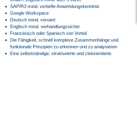
SAP/R3 mind. vertiefte Anwendungskenntnis
Google Workspace
Deutsch mind. versiert
Englisch mind. verhandlungssicher
Französisch oder Spanisch von Vorteil
Die Fähigkeit, schnell komplexe Zusammenhänge und
funktionale Prinzipien zu erkennen und zu analysieren
Eine selbstständige, strukturierte und zielorientierte
Arbeitsweise, die sicherstellt, dass Ziele fristgerecht
erreicht werden und Arbeitsabläufe effizient koordiniert
sind
Starke zwischenmenschliche und kommunikative
Fähigkeiten zur effektiven Zusammenarbeit mit
Stakeholdern auf allen Ebenen der Organisation
Unser Angebot
Attraktive EG09Z1 Vergütung angelehnt an den
Tarifvertrag.
30 Tage Jahresurlaub
Flexible Arbeitszeiten mit modernem Gleitzeitmodell