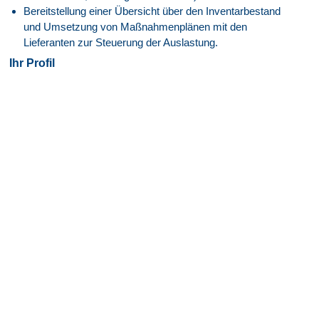
Bereitstellung einer Übersicht über den Inventarbestand
und Umsetzung von Maßnahmenplänen mit den
Lieferanten zur Steuerung der Auslastung.
Ihr Profil
Ingenieurwesen mind. Bachelor-Studiengang oder
Betriebswirtschaft mind. Bachelor-Studiengang oder
Supply Chain / Logistics mind. Bachelor-Studiengang
Lieferantenmanagement mind. über 3 Jahre oder
Manufacturing Engineering mind. über 3 Jahre oder
Projektmanagement mind. über 3 Jahre oder
Qualitätsmanagement mind. über 3 Jahre oder Supply
Chain / Logistics mind. über 3 Jahre
Change Management mind. gute Kenntnisse
Prozessmanagement mind. gute Kenntnisse
Total Quality Management (Problemlösungsmethoden)
mind. gute Kenntnisse
IT-Affinität und Erfahrung mit ERP-Systemen von Vorteil
SAP/R3 mind. vertiefte Anwendungskenntnis
Taksy/Gesy/Tesy mind. erste Anwendungskenntnis