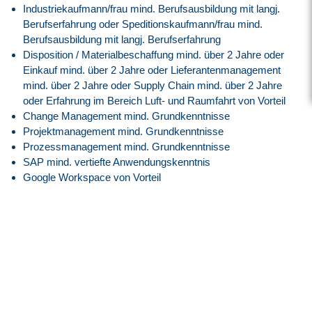
Industriekaufmann/frau mind. Berufsausbildung mit langj.
Berufserfahrung oder Speditionskaufmann/frau mind.
Berufsausbildung mit langj. Berufserfahrung
Disposition / Materialbeschaffung mind. über 2 Jahre oder
Einkauf mind. über 2 Jahre oder Lieferantenmanagement
mind. über 2 Jahre oder Supply Chain mind. über 2 Jahre
oder Erfahrung im Bereich Luft- und Raumfahrt von Vorteil
Change Management mind. Grundkenntnisse
Projektmanagement mind. Grundkenntnisse
Prozessmanagement mind. Grundkenntnisse
SAP mind. vertiefte Anwendungskenntnis
Google Workspace von Vorteil
Deutsch mind. versiert
Englisch mind. versiert
Gute Kommunikationsfähigkeiten, um den
Informationsfluss sicherzustellen
Die Fähigkeit, sich in ein Team zu integrieren
Hohes Maß an Verantwortungsbewusstsein, Belastbarkeit
und Organisationstalent
Bereitschaft zu Dienstreisen (weniger als 5 Tage im Jahr)