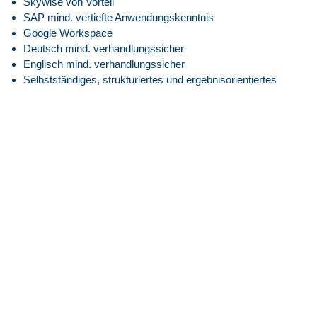
Skywise von Vorteil
SAP mind. vertiefte Anwendungskenntnis
Google Workspace
Deutsch mind. verhandlungssicher
Englisch mind. verhandlungssicher
Selbstständiges, strukturiertes und ergebnisorientiertes
Arbeiten
Ausgeprägte kommunikative Fähigkeiten
Ein hohes Maß an Überzeugungsfähigkeit und
Durchsetzungsvermögen
Reisebereitschaft, ca. 1x pro Monat (europaweit)
Unser Angebot
Attraktive EG09Z1 Vergütung angelehnt an den
Tarifvertrag.
30 Tage Jahresurlaub
Flexible Arbeitszeiten mit modernem Gleitzeitmodell
Transparente Überstundenregelung mit Freizeitausgleich
oder Vergütung
Faire Regelung von Reise- und Einsatzzeiten
Flexible Arbeitszeitmodelle zur besseren Vereinbarkeit von