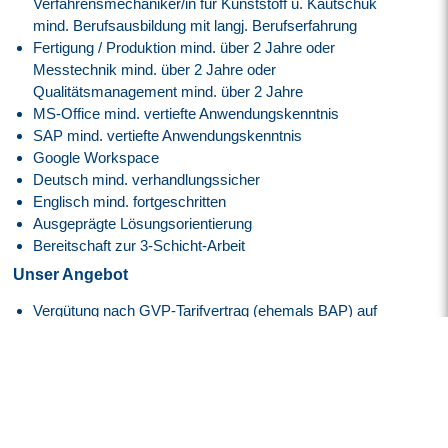
Verfahrensmechaniker/in für Kunststoff u. Kautschuk
mind. Berufsausbildung mit langj. Berufserfahrung
Fertigung / Produktion mind. über 2 Jahre oder
Messtechnik mind. über 2 Jahre oder
Qualitätsmanagement mind. über 2 Jahre
MS-Office mind. vertiefte Anwendungskenntnis
SAP mind. vertiefte Anwendungskenntnis
Google Workspace
Deutsch mind. verhandlungssicher
Englisch mind. fortgeschritten
Ausgeprägte Lösungsorientierung
Bereitschaft zur 3-Schicht-Arbeit
Unser Angebot
Vergütung nach GVP-Tarifvertrag (ehemals BAP) auf
Basis der E4, GVP
30 Tage Jahresurlaub
Flexible Arbeitszeiten mit modernem Gleitzeitmodell
Transparente Überstundenregelung mit Freizeitausgleich
oder Vergütung
Faire Regelung von Reise- und Einsatzzeiten