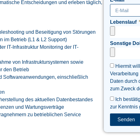
matische Entscheidungen und erleben täglich,
Lebenslauf
leshooting und Beseitigung von Störungen
 im Betrieb (L1 & L2 Support)
Sonstige D
 IT-Infrastruktur Monitoring der IT-
bnahme von Infrastruktursystemen sowie
Hiermit wil
r den Betrieb
Verarbeitung
nd Softwareanwendungen, einschließlich
Daten durch 
zum Zweck der
en
Ich bestäti
cherstellung des aktuellen Datenbestandes
zur Kenntnis
Lizenzen und Wartungsverträge
agnehmern zu betrieblichen Service
Senden