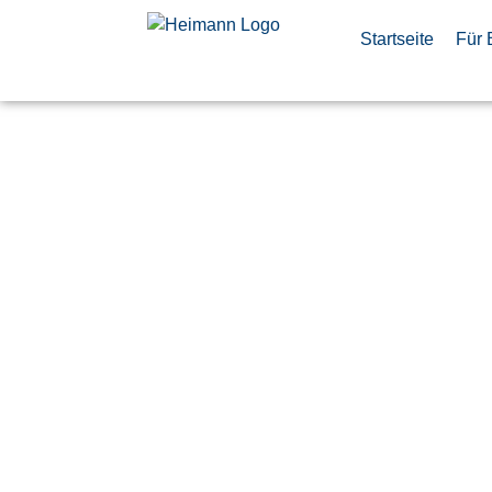
Startseite
Für 
System Adm
(d/m/w)
Veröffentlicht:
3. Juni 2026
Taufkirchen
Airbus