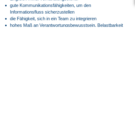
gute Kommunikationsfähigkeiten, um den
Informationsfluss sicherzustellen
die Fähigkeit, sich in ein Team zu integrieren
hohes Maß an Verantwortungsbewusstsein, Belastbarkeit
und Organisationstalent
Unser Angebot
Vergütung nach GVP-Tarifvertrag (ehemals BAP) auf
Basis der E8, GVP am Anfang
Attraktive Vergütung angelehnt an den
Tarifvertrag der IG
Metall
entsprechend der EG 14, ERA BW
30 Tage Jahresurlaub
Flexible Arbeitszeiten mit modernem Gleitzeitmodell
Transparente Überstundenregelung mit Freizeitausgleich
oder Vergütung
Faire Regelung von Reise- und Einsatzzeiten
Flexible Arbeitszeitmodelle zur besseren Vereinbarkeit von
Beruf und Privatleben
Firmenfitness mit
EGYM Wellpass
Persönliche Betreuung während des gesamten