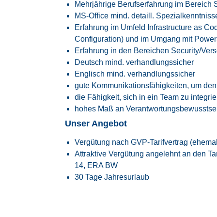
Mehrjährige Berufserfahrung im Bereich
MS-Office mind. detaill. Spezialkenntniss
Erfahrung im Umfeld Infrastructure as Co
Configuration) und im Umgang mit PowerS
Erfahrung in den Bereichen Security/Ve
Deutsch mind. verhandlungssicher
Englisch mind. verhandlungssicher
gute Kommunikationsfähigkeiten, um den I
die Fähigkeit, sich in ein Team zu integri
hohes Maß an Verantwortungsbewusstsein
Unser Angebot
Vergütung nach GVP-Tarifvertrag (ehema
Attraktive Vergütung angelehnt an den
Ta
14, ERA BW
30 Tage Jahresurlaub
Flexible Arbeitszeiten mit modernem Glei
Transparente Überstundenregelung mit Fr
Faire Regelung von Reise- und Einsatzze