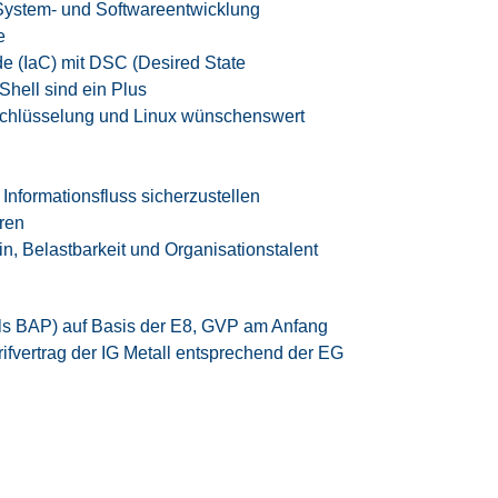
 System- und Softwareentwicklung
e
de (IaC) mit DSC (Desired State
hell sind ein Plus
rschlüsselung und Linux wünschenswert
nformationsfluss sicherzustellen
eren
, Belastbarkeit und Organisationstalent
ls BAP) auf Basis der E8, GVP am Anfang
rifvertrag der IG Metall
entsprechend der EG
tzeitmodell
eizeitausgleich oder Vergütung
iten