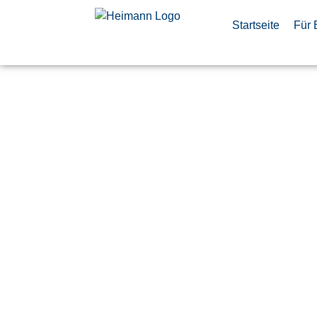
Startseite
Für 
Systeminge
Missionss
(m/w/d)
Veröffentlicht:
27. Mai 2026
Immenstaad