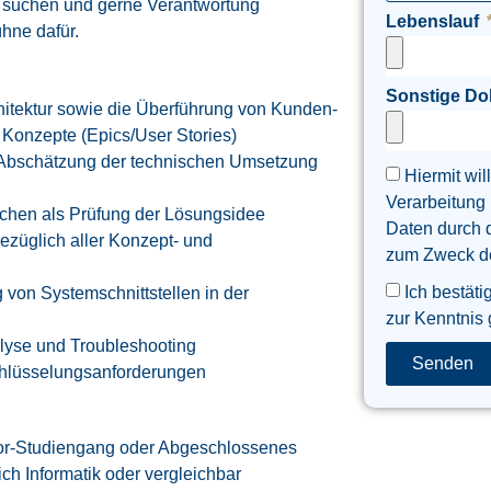
 suchen und gerne Verantwortung
Lebenslauf
hne dafür.
Sonstige D
itektur sowie die Überführung von Kunden-
 Konzepte (Epics/User Stories)
 Abschätzung der technischen Umsetzung
Hiermit wil
Verarbeitung
ichen als Prüfung der Lösungsidee
Daten durch 
bezüglich aller Konzept- und
zum Zweck der
Ich bestäti
 von Systemschnittstellen in der
zur Kenntnis
lyse und Troubleshooting
Senden
schlüsselungsanforderungen
elor-Studiengang oder Abgeschlossenes
ch Informatik oder vergleichbar