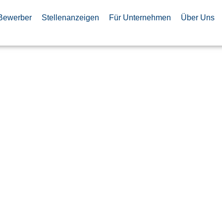
Bewerber
Stellenanzeigen
Für Unternehmen
Über Uns
nieur für
ysteme