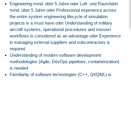
Engineering mind. über 5 Jahre oder Luft- und Raumfahrt
mind. über 5 Jahre oder Professional experience across
the entire system engineering lifecycle of simulation
projects is a must have oder Understanding of military
aircraft systems, operational procedures and mission
workflows is considered as an advantage oder Experience
in managing external suppliers and subcontractors is
required
Understanding of modern software development
methodologies (Agile, DevOps pipelines, containerization)
is needed
Familiarity of software technologies (C++, Qt/QML) is
required
Englisch mind. verhandlungssicher
German is a plus
Excellent communication skills with the ability to efficiently
collaborate with customers and within cross-functional
teams
Proactive and pragmatic mindset
Passionated about simulation