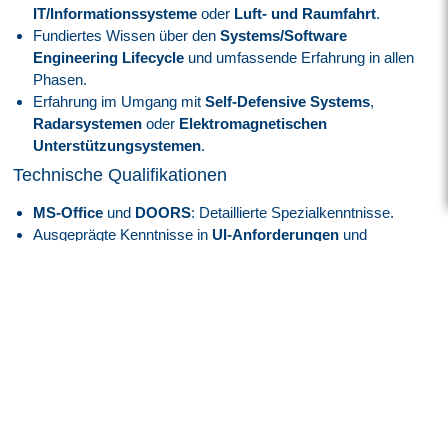
IT/Informationssysteme
oder
Luft- und Raumfahrt
.
Fundiertes Wissen über den
Systems/Software
Engineering Lifecycle
und umfassende Erfahrung in allen
Phasen.
Erfahrung im Umgang mit
Self-Defensive Systems
,
Radarsystemen
oder
Elektromagnetischen
Unterstützungsystemen
.
Technische Qualifikationen
MS-Office
und
DOORS
: Detaillierte Spezialkenntnisse.
Ausgeprägte Kenntnisse in
UI-Anforderungen
und
Designprinzipien
für webbasierte Anwendungen.
Erfahrung mit
Atlassian Tools
wie
JIRA
und
Confluence
sowie
Git
vorteilhaft.
Sprachkenntnisse
Englisch
: Verhandlungssicher.
Deutsch
: Kenntnisse von Vorteil.
Persönliche Stärken