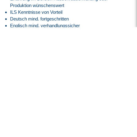
Produktion wünschenswert
ILS Kenntnisse von Vorteil
Deutsch mind. fortgeschritten
Englisch mind. verhandlungssicher
Ausgeprägte Teamfähigkeit
Selbstständige Arbeitsweise
Belastbarkeit
Unser Angebot
Attraktive EG10 A, Bayern Vergütung angelehnt an den
Tarifvertrag.
30 Tage Jahresurlaub
Flexible Arbeitszeiten mit modernem Gleitzeitmodell
Transparente Überstundenregelung mit Freizeitausgleich
oder Vergütung
Faire Regelung von Reise- und Einsatzzeiten
Flexible Arbeitszeitmodelle zur besseren Vereinbarkeit von
Beruf und Privatleben
Firmenfitness mit
EGYM Wellpass
Persönliche Betreuung während des gesamten