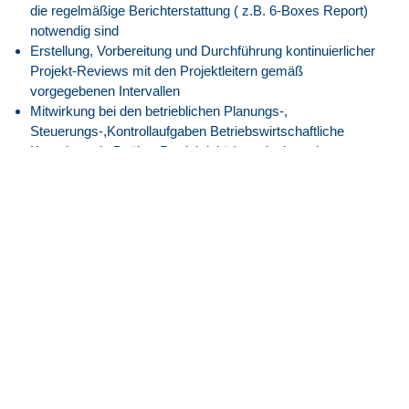
die regelmäßige Berichterstattung ( z.B. 6-Boxes Report)
notwendig sind
Erstellung, Vorbereitung und Durchführung kontinuierlicher
Projekt-Reviews mit den Projektleitern gemäß
vorgegebenen Intervallen
Mitwirkung bei den betrieblichen Planungs-,
Steuerungs-,Kontrollaufgaben Betriebswirtschaftliche
Kenndaten (z.B. über Produktivität) ermitteln und
aufbereiten (KPIs)
Ursachen der Abweichung zwischen Soll- und Ist-Werten
ermitteln und Schwachstellen analysieren, Maßnahmen
(z.B. für Kostencontrolling) vorschlagen und abstimmen
Durchführungsverantwortung und Mitwirkung bei den
Themen Export- und ITAR-Kontrolle des Fachbereichs
Abstimmung mit der Export- und ITAR-Kontrollabteilung
bei der Umsetzung der Vorgaben bei den verschiedenen
Waffensystemen
Überwachung und Betreuung der Zugriffsrechte zu den
national bzw. international im Einsatz befindlichen
Fachbereichs Tools