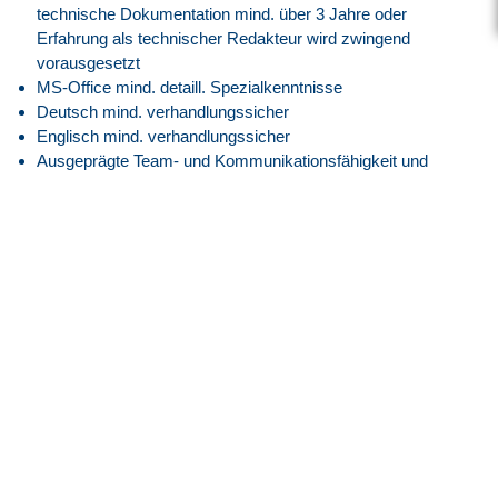
technische Dokumentation mind. über 3 Jahre oder
Erfahrung als technischer Redakteur wird zwingend
vorausgesetzt
MS-Office mind. detaill. Spezialkenntnisse
Deutsch mind. verhandlungssicher
Englisch mind. verhandlungssicher
Ausgeprägte Team- und Kommunikationsfähigkeit und
gute Ausdrucksweise
Eigenverantwortliche und strukturierte Arbeitsweise
Verantwortungs- und Qualitätsbewusstsein
Unser Angebot
Vergütung nach GVP-Tarifvertrag (ehemals BAP) auf
Basis der E7, GVP am Anfang
Attraktive Vergütung angelehnt an den
Tarifvertrag der IG
Metall
entsprechend der EG 13, ERA BW
30 Tage Jahresurlaub
Flexible Arbeitszeiten mit modernem Gleitzeitmodell
Transparente Überstundenregelung mit Freizeitausgleich
oder Vergütung