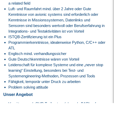
a related field
Luft- und Raumfahrt mind. über 2 Jahre oder Gute
Kenntnisse von avionic systems sind erforderlich oder
Kenntnisse in Missionssystemen, Datenlinks und
Sensoren sind besonders wertvoll oder Berufserfahrung in
Integrations- und Testaktivitäten ist von Vorteil
ISTQB-Zertifizierung ist ein Plus
Programmierkenntnisse, idealerweise Python, C/C++ oder
ATL
Englisch mind. verhandlungssicher
Gute Deutschkenntnisse wären von Vorteil
Leidenschaft für komplexe Systeme und eine „never stop
learning“ Einstellung, besonders bei Test- und
Systemengineering-Methoden, Prozessen und Tools
Fähigkeit, temporär unter Druck zu arbeiten
Problem solving attitude
Unser Angebot
Vergütung nach GVP-Tarifvertrag (ehemals BAP) auf
Basis der E8, GVP am Anfang