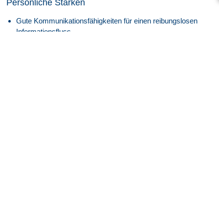
Persönliche Stärken
Gute Kommunikationsfähigkeiten für einen reibungslosen
Informationsfluss.
Fähigkeit, sich effektiv in ein Team zu integrieren.
Hohes Maß an Verantwortungsbewusstsein, Belastbarkeit
und Organisationstalent.
Ausgeprägte Koordinations- und Integrationsfähigkeit.
Darauf können Sie sich freuen
Attraktive EG 8, ERA BW bzw E4, GVP Vergütung
angelehnt an den Tarifvertrag je nach Qualifikation und
Eignung
Zukunft mit Perspektive:
Spannende und innovative
Projekte im
High-Tech-Umfeld
der
Luft- und
Raumfahrtindustrie
.
Sicherheit, die bleibt:
Überdurchschnittlich hohe
Übernahmequote
– rund
95 %
unserer Mitarbeiter
werden langfristig von unseren Kunden in eine
Festanstellung
übernommen.