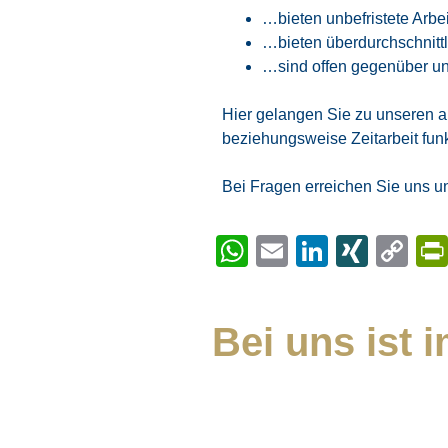
…bieten unbefristete Arbei
…bieten überdurchschnitt
…sind offen gegenüber un
Hier gelangen Sie zu unseren a
beziehungsweise Zeitarbeit funkt
Bei Fragen erreichen Sie uns 
WhatsApp
Email
LinkedI
XING
Co
Li
Bei uns ist 